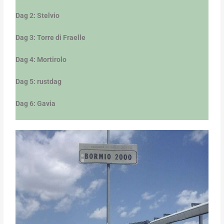
Dag 2: Stelvio
Dag 3: Torre di Fraelle
Dag 4: Mortirolo
Dag 5: rustdag
Dag 6: Gavia