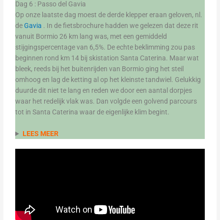
Dag 6 : Passo del Gavia
Op onze laatste dag moest de derde klepper eraan geloven, nl.
de
Gavia
. In de fietsbrochure hadden we gelezen dat deze rit
vanuit Bormio 26 km lang was, met een gemiddeld
stijgingspercentage van 6,5%. De echte beklimming zou pas
beginnen rond km 14 bij skistation Santa Caterina. Maar wat
bleek, reeds bij het buitenrijden van Bormio ging het steil
omhoog en lag de ketting al op het kleinste tandwiel. Gelukkig
duurde dit niet te lang en reden we door een aantal dorpjes
waar het redelijk vlak was. Dan volgde een golvend parcours
tot in Santa Caterina waar de eigenlijke klim begint.
LEES MEER